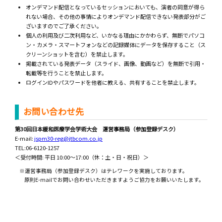
オンデマンド配信となっているセッションにおいても、演者の同意が得ら
れない場合、その他の事情によりオンデマンド配信できない発表部分がご
ざいますのでご了承ください。
個人の利用及び二次利用など、いかなる理由にかかわらず、無断でパソコ
ン・カメラ・スマートフォンなどの記録媒体にデータを保存すること（ス
クリーンショットを含む）を禁止します。
掲載されている発表データ（スライド、画像、動画など）を無断で引用・
転載等を行うことを禁止します。
ログインIDやパスワードを他者に教える、共有することを禁止します。
お問い合わせ先
第30回日本緩和医療学会学術大会 運営事務局（参加登録デスク）
E-mail:
jspm30-reg@jtbcom.co.jp
TEL:06-6120-1257
＜受付時間: 平日 10:00～17:00（休：土・日・祝日）＞
※運営事務局（参加登録デスク）はテレワークを実施しております。
原則E-mailでお問い合わせいただきますようご協力をお願いいたします。