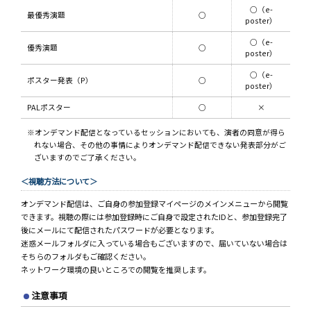
○（e-
最優秀演題
○
poster）
○（e-
優秀演題
○
poster）
○（e-
ポスター発表（P）
○
poster）
PALポスター
○
×
※オンデマンド配信となっているセッションにおいても、演者の同意が得ら
れない場合、その他の事情によりオンデマンド配信できない発表部分がご
ざいますのでご了承ください。
＜視聴方法について＞
オンデマンド配信は、ご自身の参加登録マイページのメインメニューから閲覧
できます。視聴の際には参加登録時にご自身で設定されたIDと、参加登録完了
後にメールにて配信されたパスワードが必要となります。
迷惑メールフォルダに入っている場合もございますので、届いていない場合は
そちらのフォルダもご確認ください。
ネットワーク環境の良いところでの閲覧を推奨します。
注意事項