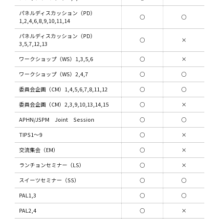
パネルディスカッション（PD）
○
○
1,2,4,6,8,9,10,11,14
パネルディスカッション（PD）
○
×
3,5,7,12,13
ワークショップ（WS）1,3,5,6
○
×
ワークショップ（WS）2,4,7
○
○
委員会企画（CM）1,4,5,6,7,8,11,12
○
○
委員会企画（CM）2,3,9,10,13,14,15
○
×
APHN/JSPM Joint Session
○
○
TIPS1～9
○
×
交流集会（EM）
○
×
ランチョンセミナー（LS）
○
×
スイーツセミナー（SS）
○
○
PAL1,3
○
○
PAL2,4
○
×