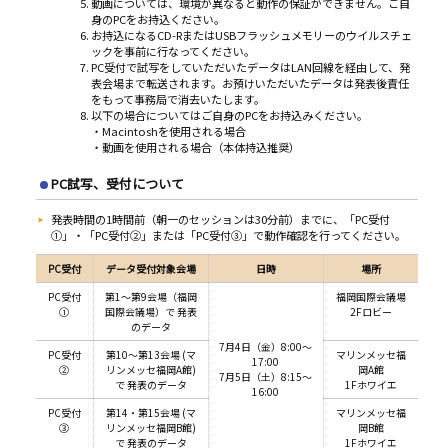
動画については、環境が異なると動作の保証ができません。ご自
身のPCをお持込ください。
お持込になるCD-RまたはUSBフラッシュメモリーのウイルスチェ
ックを事前に行なってください。
PC受付で試写をしていただいたデータはLAN回線を経由して、発
表会場まで転送されます。お預けいただいたデータは発表後責任
をもって事務局で消去いたします。
以下の場合についてはご自身のPCをお持込みください。
・Macintoshを使用される場合
・動画を使用される場合（本体持込推奨）
PC試写、受付について
発表時間の1時間前（朝一のセッションは30分前）までに、「PC受付
①」・「PC受付②」または「PC受付③」で動作確認を行ってください。
PC
受付
データ受付対象会場
日時
場所
PC受付
第1～第9会場（福岡
福岡国際会議場
①
国際会議場）で 発表
2Fロビー
のデータ
7月4日（金）8:00～
PC受付
第10～第13会場 (マ
マリンメッセ福
17:00
②
リンメッセ福岡A館)
岡A館
7月5日（土）8:15～
で 発表のデータ
1Fホワイエ
16:00
PC受付
第14・第15会場 (マ
マリンメッセ福
③
リンメッセ福岡B館)
岡B館
で 発表のデータ
1Fホワイエ