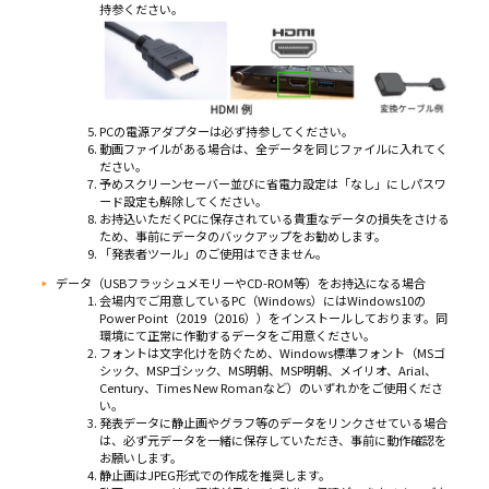
持参ください。
PCの電源アダプターは必ず持参してください。
動画ファイルがある場合は、全データを同じファイルに入れてく
ださい。
予めスクリーンセーバー並びに省電力設定は「なし」にしパスワ
ード設定も解除してください。
お持込いただくPCに保存されている貴重なデータの損失をさける
ため、事前にデータのバックアップをお勧めします。
「発表者ツール」のご使用はできません。
データ（USBフラッシュメモリーやCD-ROM等）をお持込になる場合
会場内でご用意しているPC（Windows）にはWindows10の
Power Point（2019（2016））をインストールしております。同
環境にて正常に作動するデータをご用意ください。
フォントは文字化けを防ぐため、Windows標準フォント（MSゴ
シック、MSPゴシック、MS明朝、MSP明朝、メイリオ、Arial、
Century、Times New Romanなど）のいずれかをご使用くださ
い。
発表データに静止画やグラフ等のデータをリンクさせている場合
は、必ず元データを一緒に保存していただき、事前に動作確認を
お願いします。
静止画はJPEG形式での作成を推奨します。