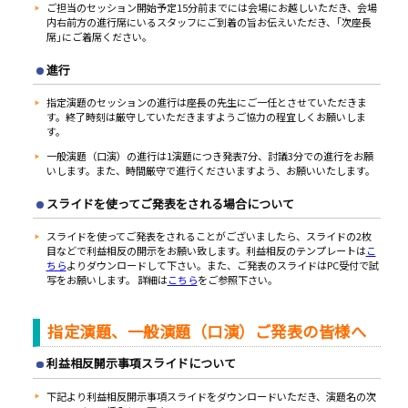
ご担当のセッション開始予定15分前までには会場にお越しいただき、会場
内右前方の進行席にいるスタッフにご到着の旨お伝えいただき、｢次座長
席｣にご着席ください。
進行
指定演題のセッションの進行は座長の先生にご一任とさせていただきま
す。終了時刻は厳守していただきますようご協力の程宜しくお願いしま
す。
一般演題（口演）の進行は1演題につき発表7分、討議3分での進行をお願
いします。また、時間厳守で進行くださいますよう、お願いいたします。
スライドを使ってご発表をされる場合について
スライドを使ってご発表をされることがございましたら、スライドの2枚
目などで利益相反の開示をお願い致します。利益相反のテンプレートは
こ
ちら
よりダウンロードして下さい。また、ご発表のスライドはPC受付で試
写をお願いします。 詳細は
こちら
をご参照下さい。
指定演題、一般演題（口演）ご発表の皆様へ
利益相反開示事項スライドについて
下記より利益相反開示事項スライドをダウンロードいただき、演題名の次