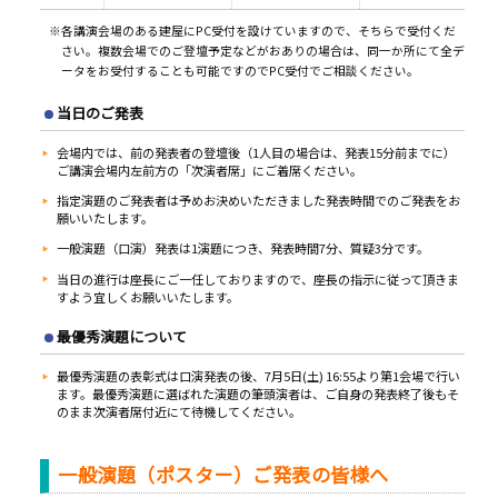
※各講演会場のある建屋にPC受付を設けていますので、そちらで受付くだ
さい。複数会場でのご登壇予定などがおありの場合は、同一か所にて全デ
ータをお受付することも可能ですのでPC受付でご相談ください。
当日のご発表
会場内では、前の発表者の登壇後（1人目の場合は、発表15分前までに）
ご講演会場内左前方の「次演者席」にご着席ください。
指定演題のご発表者は予めお決めいただきました発表時間でのご発表をお
願いいたします。
一般演題（口演）発表は1演題につき、発表時間7分、質疑3分です。
当日の進行は座長にご一任しておりますので、座長の指示に従って頂きま
すよう宜しくお願いいたします。
最優秀演題について
最優秀演題の表彰式は口演発表の後、7月5日(土) 16:55より第1会場で行い
ます。最優秀演題に選ばれた演題の筆頭演者は、ご自身の発表終了後もそ
のまま次演者席付近にて待機してください。
一般演題（ポスター）ご発表の皆様へ