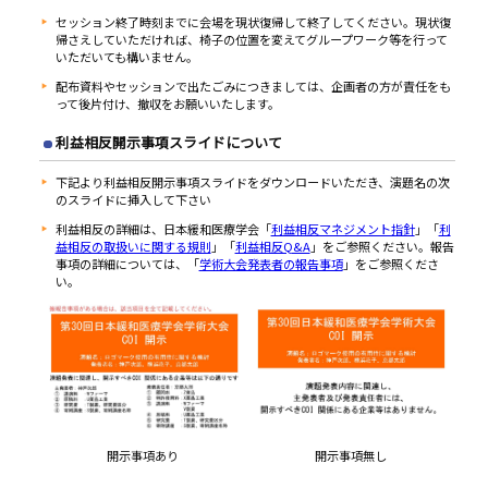
セッション終了時刻までに会場を現状復帰して終了してください。現状復
帰さえしていただければ、椅子の位置を変えてグループワーク等を行って
いただいても構いません。
配布資料やセッションで出たごみにつきましては、企画者の方が責任をも
って後片付け、撤収をお願いいたします。
利益相反開示事項スライドについて
下記より利益相反開示事項スライドをダウンロードいただき、演題名の次
のスライドに挿入して下さい
利益相反の詳細は、日本緩和医療学会「
利益相反マネジメント指針
」「
利
益相反の取扱いに関する規則
」「
利益相反Q&A
」をご参照ください。報告
事項の詳細については、「
学術大会発表者の報告事項
」をご参照くださ
い。
開示事項あり
開示事項無し