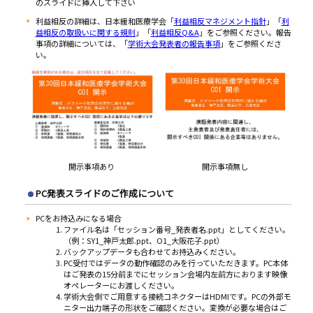
のスライドに挿入して下さい
利益相反の詳細は、日本緩和医療学会「
利益相反マネジメント指針
」「
利
益相反の取扱いに関する規則
」「
利益相反Q&A
」をご参照ください。報告
事項の詳細については、「
学術大会発表者の報告事項
」をご参照くださ
い。
開示事項あり
開示事項無し
PC発表スライドのご作成について
PCをお持込みになる場合
ファイル名は「セッション番号_発表者名.ppt」としてください。
（例：SY1_神戸太郎.ppt、O1_大阪花子.ppt）
バックアップデータも合わせてお持込みください。
PC受付ではデータの動作確認のみを行っていただきます。PC本体
はご発表の15分前までにセッション会場内左前方におります映像
オペレーターにお渡しください。
学術大会側でご用意する接続コネクターはHDMIです。PCの外部モ
ニター出力端子の形状をご確認ください。変換が必要な場合はご