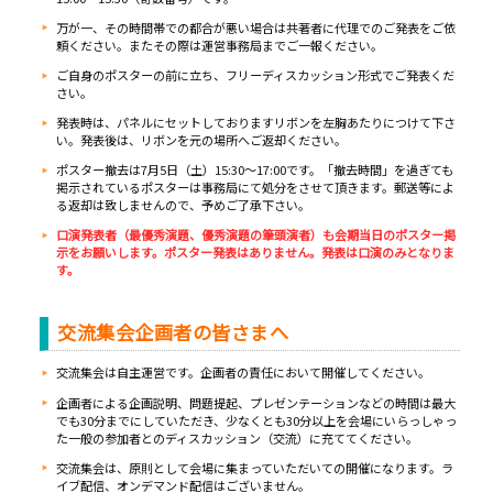
万が一、その時間帯での都合が悪い場合は共著者に代理でのご発表をご依
頼ください。またその際は運営事務局までご一報ください。
ご自身のポスターの前に立ち、フリーディスカッション形式でご発表くだ
さい。
発表時は、パネルにセットしておりますリボンを左胸あたりにつけて下さ
い。発表後は、リボンを元の場所へご返却ください。
ポスター撤去は7月5日（土）15:30～17:00です。「撤去時間」を過ぎても
掲示されているポスターは事務局にて処分をさせて頂きます。郵送等によ
る返却は致しませんので、予めご了承下さい。
口演発表者（最優秀演題、優秀演題の筆頭演者）も会期当日のポスター掲
示をお願いします。ポスター発表はありません。発表は口演のみとなりま
す。
交流集会企画者の皆さまへ
交流集会は自主運営です。企画者の責任において開催してください。
企画者による企画説明、問題提起、プレゼンテーションなどの時間は最大
でも30分までにしていただき、少なくとも30分以上を会場にいらっしゃっ
た一般の参加者とのディスカッション（交流）に充ててください。
交流集会は、原則として会場に集まっていただいての開催になります。ラ
イブ配信、オンデマンド配信はございません。