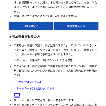
は、体温調整のしやすい服装、また軽装でお越しください。なお、学会
スタッフもクールビズに取り組みますので、ご理解の程お願い申し上げ
ます。
会場へのアクセス方法については下記を参照ください。
JR博多駅より
西鉄天神駅より
参加登録がお済の方
ご来場される前に下記の「参加登録システム」にログインいただき、メ
インメニュー画面よりダウンロードの上、カラー出力してご持参くださ
い。（ネームカード等の事前送付はいたしません。）
※ダウンロード開始日：6月26日（木）からを予定
ログインには、参加登録時にご自身で設定されたログインIDと、自動で
割り振られたパスワードが必要になります。（忘れた場合は再発行可能
です）
【参加登録システム】
ネームカード(名札)出力はこちら
ネームカードには二次元コードが印字されています。
ランチョンセミナー・スイーツセミナーにお申し込み済みの方には、お