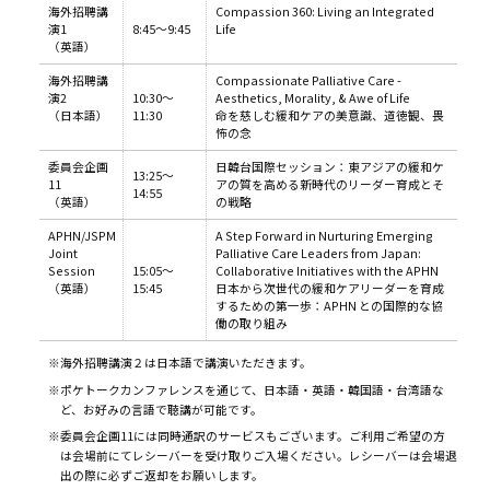
海外招聘講
Compassion 360: Living an Integrated
演1
8:45～9:45
Life
（英語）
海外招聘講
Compassionate Palliative Care -
演2
10:30～
Aesthetics, Morality, & Awe of Life
（日本語）
11:30
命を慈しむ緩和ケアの美意識、道徳観、畏
怖の念
委員会企画
日韓台国際セッション：東アジアの緩和ケ
13:25～
11
アの質を高める新時代のリーダー育成とそ
14:55
（英語）
の戦略
APHN/JSPM
A Step Forward in Nurturing Emerging
Joint
Palliative Care Leaders from Japan:
Session
15:05～
Collaborative Initiatives with the APHN
（英語）
15:45
日本から次世代の緩和ケアリーダーを育成
するための第一歩：APHN との国際的な協
働の取り組み
※海外招聘講演２は日本語で講演いただきます。
※ポケトークカンファレンスを通じて、日本語・英語・韓国語・台湾語な
ど、お好みの言語で聴講が可能です。
※委員会企画11には同時通訳のサービスもございます。ご利用ご希望の方
は会場前にてレシーバーを受け取りご入場ください。レシーバーは会場退
出の際に必ずご返却をお願いします。