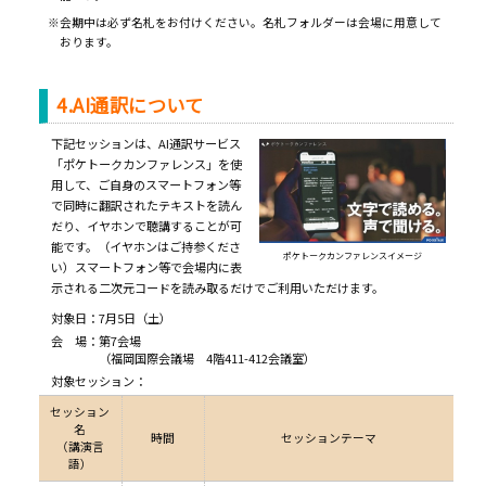
※会期中は必ず名札をお付けください。名札フォルダーは会場に用意して
おります。
4.AI通訳について
下記セッションは、AI通訳サービス
「ポケトークカンファレンス」を使
用して、ご自身のスマートフォン等
で同時に翻訳されたテキストを読ん
だり、イヤホンで聴講することが可
能です。（イヤホンはご持参くださ
ポケトークカンファレンスイメージ
い）スマートフォン等で会場内に表
示される二次元コードを読み取るだけでご利用いただけます。
対象日：7月5日（土）
会 場：
第7会場
（福岡国際会議場 4階411-412会議室）
対象セッション：
セッション
名
時間
セッションテーマ
（講演言
語）