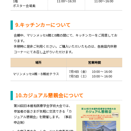
1階
11:00～16:30
11:00～16:00
ポスター会場奥
9.キッチンカーについて
会期中、マリンメッセA館とB館の間にて、キッチンカーをご用意してお
ります。
休憩時に是非ご利用ください。ご購入いただいたものは、各施設内休憩
コーナーにてお召し上がりいただけます。
場所
営業時間
7月4日（金） 10:00 ～ 16:00
マリンメッセA館・B館前テラス
7月5日（土） 10:00 ～ 16:00
10.カジュアル懇親会について
第30回日本緩和医療学会学術大会では、
参加者の皆さまが気軽に交流できる「カ
ジュアル懇親会」を開催します。 （事前
申込制）
お申込者のネームカードにお食事券2枚