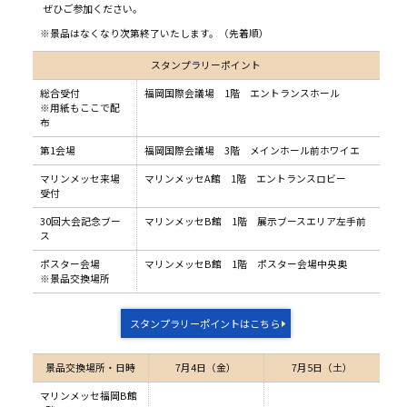
ぜひご参加ください。
※景品はなくなり次第終了いたします。（先着順）
スタンプラリーポイント
総合受付
福岡国際会議場 1階 エントランスホール
※用紙もここで配
布
第1会場
福岡国際会議場 3階 メインホール前ホワイエ
マリンメッセ来場
マリンメッセA館 1階 エントランスロビー
受付
30回大会記念ブー
マリンメッセB館 1階 展示ブースエリア左手前
ス
ポスター会場
マリンメッセB館 1階 ポスター会場中央奥
※景品交換場所
スタンプラリーポイントはこちら
景品交換場所・日時
7月4日（金）
7月5日（土）
マリンメッセ福岡B館