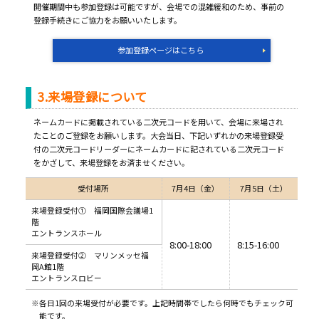
開催期間中も参加登録は可能ですが、会場での混雑緩和のため、事前の
登録手続きにご協力をお願いいたします。
参加登録ページはこちら
3.来場登録について
ネームカードに掲載されている二次元コードを用いて、会場に来場され
たことのご登録をお願いします。大会当日、下記いずれかの来場登録受
付の二次元コードリーダーにネームカードに記されている二次元コード
をかざして、来場登録をお済ませください。
受付場所
7月4日（金）
7月5日（土）
来場登録受付① 福岡国際会議場1
階
エントランスホール
8:00-18:00
8:15-16:00
来場登録受付② マリンメッセ福
岡A館1階
エントランスロビー
※各日1回の来場受付が必要です。上記時間帯でしたら何時でもチェック可
能です。