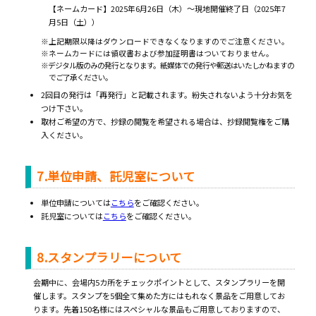
【ネームカード】2025年6月26日（木）～現地開催終了日（2025年7
月5日（土））
※上記期限以降はダウンロードできなくなりますのでご注意ください。
※ネームカードには領収書および参加証明書はついておりません。
※デジタル版のみの発行となります。紙媒体での発行や郵送はいたしかねますの
でご了承ください。
2回目の発行は「再発行」と記載されます。紛失されないよう十分お気を
つけ下さい。
取材ご希望の方で、抄録の閲覧を希望される場合は、抄録閲覧権をご購
入ください。
7.単位申請、託児室について
単位申請については
こちら
をご確認ください。
託児室については
こちら
をご確認ください。
8.スタンプラリーについて
会期中に、会場内5カ所をチェックポイントとして、スタンプラリーを開
催します。スタンプを5個全て集めた方にはもれなく景品をご用意してお
ります。先着150名様にはスペシャルな景品もご用意しておりますので、