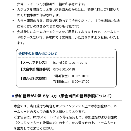
弁当・スイーツの引換券が一緒に印字されます。
カジュアル懇親会にお申し込み済みのかたには、懇親会時にご利用いた
だくお食事券が印字されます。
カラー印刷のうえ、適宜切り取ってご持参ください。（ご来場時に会場
に備え付けのはさみで切り取りも可能です）
会場受付にネームカードケースをご用意しておりますので、ネームカー
ドをケースにいれ、会場内では常時着用いただきますようお願いいたし
ます。
会期中のお問合せについて
【メールアドレス】
jspm30@jtbcom.co.jp
【大会本部 電話番号】
070-3601-5418
7月4日(金) 8:00～18:00
【問合せ対応時間】
7月5日(土) 8:00～17:00
参加登録がお済でない方（学会当日の登録手順について）
本会では、当日受付の場合もオンラインシステム上での参加登録と、ネ
ームカードの各人での出力をお願いしております。
ご来場前に、PCやスマートフォン等を使用して、参加登録および参加費
（クレジットカード決済のみ）の支払いをお済ませの上、ネームカード
を出力してご来場ください。