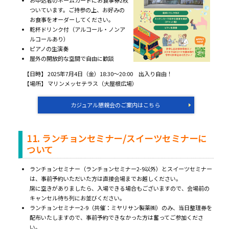
ついています。ご持参の上、お好みの
お食事をオーダーしてください。
乾杯ドリンク付（アルコール・ノンア
ルコールあり）
ピアノの生演奏
屋外の開放的な空間で自由に歓談
【日時】 2025年7月4日（金）18:30～20:00 出入り自由！
【場所】 マリンメッセテラス（大屋根広場）
カジュアル懇親会のご案内はこちら
11. ランチョンセミナー/スイーツセミナーに
ついて
ランチョンセミナー（ランチョンセミナー2-9以外）とスイーツセミナー
は、事前予約いただいた方は直接会場までお越しください。
席に空きがありましたら、入場できる場合もございますので、会場前の
キャンセル待ち列にお並びください。
ランチョンセミナー2-9（共催：ミヤリサン製薬㈱）のみ、当日整理券を
配布いたしますので、事前予約できなかった方は奮ってご参加くださ
い。