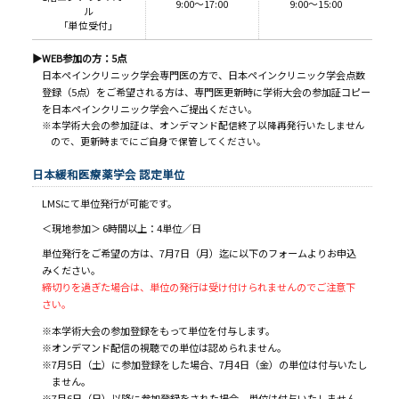
9:00～17:00
9:00～15:00
ル
「単位受付」
▶WEB参加の方：5点
日本ペインクリニック学会専門医の方で、日本ペインクリニック学会点数
登録（5点）をご希望される方は、専門医更新時に学術大会の参加証コピー
を日本ペインクリニック学会へご提出ください。
※本学術大会の参加証は、オンデマンド配信終了以降再発行いたしません
ので、更新時までにご自身で保管してください。
日本緩和医療薬学会 認定単位
LMSにて単位発行が可能です。
＜現地参加＞ 6時間以上：4単位／日
単位発行をご希望の方は、7月7日（月）迄に以下のフォームよりお申込
みください。
締切りを過ぎた場合は、単位の発行は受け付けられませんのでご注意下
さい。
本学術大会の参加登録をもって単位を付与します。
オンデマンド配信の視聴での単位は認められません。
7月5日（土）に参加登録をした場合、7月4日（金）の単位は付与いたし
ません。
7月6日（日）以降に参加登録をされた場合、単位は付与いたしません。