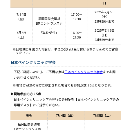
日
2025年7⽉5⽇
7月4日
17:00～
（⼟）
福岡国際会議場
（金）
19:30
23時59分まで
1階エントランスホ
ール
2025年7⽉6⽇
7月5日
「単位受付」
16:00～
（⽇）
（土）
17:30
23時59分まで
※回答期⽇を過ぎた場合は、単位の発⾏は受け付けられませんのでご留意
ください。
日本ペインクリニック学会
下記ご確認いただき、ご不明な点は
日本ペインクリニック学会
までお問
い合わせください。
※現地とWEBの両方に参加された場合でも参加点数は5点となります。
▶現地参加の方：5点
日本ペインクリニック学会発行の会員証を【日本ペインクリニック学会の
専用デスク】にご提示ください。
場所
7
月4日（金）
7
月5日（土）
福岡国際会議場
1階エントランスホー