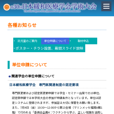
各種お知らせ
託児室のご案内
単位申請について
取材申込
ポスター・チラシ設置、幕間スライド放映
単位申請について
関連学会の単位申請について
日本緩和医療学会 専門医関連制度の認定要項
専門医更新および認定医更新申請では学会・セミナー出席での10単位、
認定医申請では本学術大会の参加が申請条件となっています。単位は認
定システムに登録されますが、参加証は大切に保管をお願い致します。
また、7月4日（金）10:30～12:00から第13会場（マリンメッセ福岡A館1
階）で行われる「委員会企画4：ワクチンから学ぶ、正しい知識を活用し