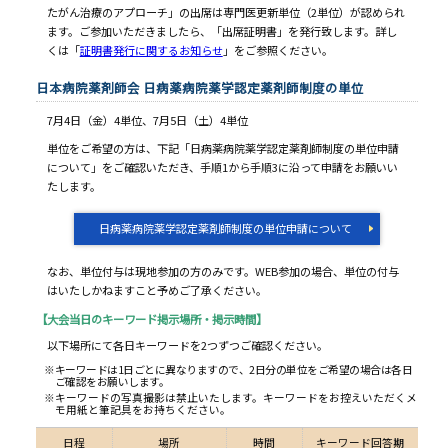
たがん治療のアプローチ」の出席は専門医更新単位（2単位）が認められ
ます。ご参加いただきましたら、「出席証明書」を発行致します。詳し
くは「
証明書発行に関するお知らせ
」をご参照ください。
日本病院薬剤師会 日病薬病院薬学認定薬剤師制度の単位
7月4日（金）4単位、7月5日（土）4単位
単位をご希望の方は、下記「日病薬病院薬学認定薬剤師制度の単位申請
について」をご確認いただき、手順1から手順3に沿って申請をお願いい
たします。
日病薬病院薬学認定薬剤師制度の単位申請について
なお、単位付与は現地参加の方のみです。WEB参加の場合、単位の付与
はいたしかねますこと予めご了承ください。
【大会当日のキーワード掲示場所・掲示時間】
以下場所にて各日キーワードを2つずつご確認ください。
※キーワードは1日ごとに異なりますので、2日分の単位をご希望の場合は各日
ご確認をお願いします。
※キーワードの写真撮影は禁止いたします。キーワードをお控えいただくメ
モ用紙と筆記具をお持ちください。
日程
場所
時間
キーワード回答期