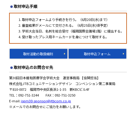
取材申込手順
取材申込フォームより手続きを行う。（6月20日(水)まで）
審査結果がメールにて交付される。（6月25日(水)頃予定）
学術大会当日、名刺を総合受付（福岡国際会議場1階）に提出する。
受け取ったプレス用ネームカードを身につけて取材する。
取材活動の取扱細則
取材申込フォーム
取材申込のお問合せ先
第30回日本緩和医療学会学術大会 運営事務局 【協賛担当】
株式会社JTBコミュニケーションデザイン コンベンション第二事業局
〒810-0072 福岡市中央区長浜1-1-35 新KBCビル4F
TEL：092-751-3244 FAX：092-751-3250
E-mail:
jspm30-sponsor@jtbcom.co.jp
※メールでのお問合せにご協力をお願いします。