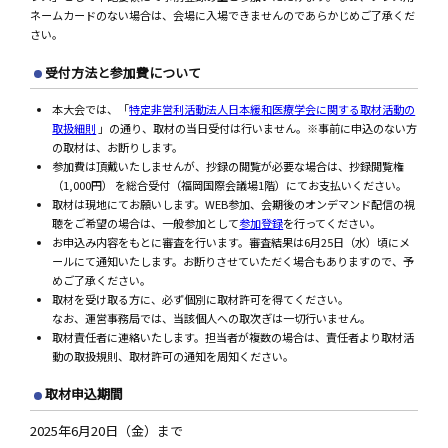
ネームカードのない場合は、会場に入場できませんのであらかじめご了承くだ
さい。
受付方法と参加費について
本大会では、「
特定非営利活動法人日本緩和医療学会に関する取材活動の
取扱細則
」の通り、取材の当日受付は行いません。※事前に申込のない方
の取材は、お断りします。
参加費は頂戴いたしませんが、抄録の閲覧が必要な場合は、抄録閲覧権
（1,000円） を総合受付（福岡国際会議場1階）にてお支払いください。
取材は現地にてお願いします。WEB参加、会期後のオンデマンド配信の視
聴をご希望の場合は、一般参加として
参加登録
を行ってください。
お申込み内容をもとに審査を行います。審査結果は6月25日（水）頃にメ
ールにて通知いたします。お断りさせていただく場合もありますので、予
めご了承ください。
取材を受け取る方に、必ず個別に取材許可を得てください。
なお、運営事務局では、当該個人への取次ぎは一切行いません。
取材責任者に連絡いたします。担当者が複数の場合は、責任者より取材活
動の取扱規則、取材許可の通知を周知ください。
取材申込期間
2025年6月20日（金）まで